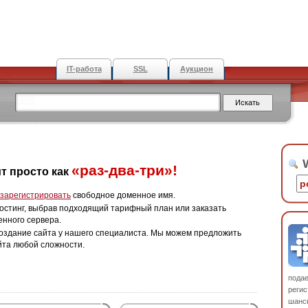
IT-работа
SSL
Аукцион
W
«раз-два-три»!
т просто как
зарегистрировать
свободное доменное имя.
остинг, выбрав подходящий тарифный план или заказать
енного сервера.
оздание сайта у нашего специалиста. Мы можем предложить
йта любой сложности.
пода
регис
шанс