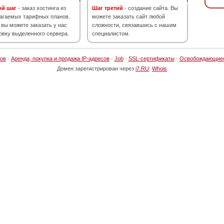
ой шаг
- заказ хостинга из
Шаг третий
- создание сайта. Вы
агаемых тарифных планов.
можете заказать сайт любой
 вы можете заказать у нас
сложности, связавшись с нашим
овку выделенного сервера.
специалистом.
ов
·
Аренда, покупка и продажа IP-адресов
·
Job
·
SSL-сертификаты
·
Освобождающие
Домен зарегистрирован через
i7.RU
.
Whois