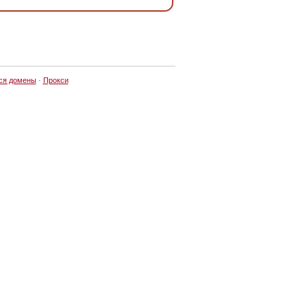
ся домены
·
Прокси