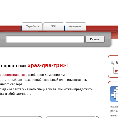
IT-работа
SSL
Аукцион
W
«раз-два-три»!
т просто как
зарегистрировать
свободное доменное имя.
остинг, выбрав подходящий тарифный план или заказать
енного сервера.
оздание сайта у нашего специалиста. Мы можем предложить
йта любой сложности.
пода
регис
шанс