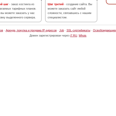
ой шаг
- заказ хостинга из
Шаг третий
- создание сайта. Вы
агаемых тарифных планов.
можете заказать сайт любой
 вы можете заказать у нас
сложности, связавшись с нашим
овку выделенного сервера.
специалистом.
ов
·
Аренда, покупка и продажа IP-адресов
·
Job
·
SSL-сертификаты
·
Освобождающие
Домен зарегистрирован через
i7.RU
.
Whois