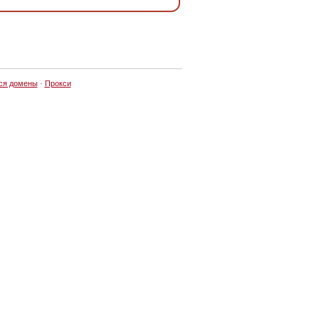
ся домены
·
Прокси