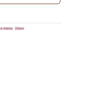
ся домены
·
Прокси