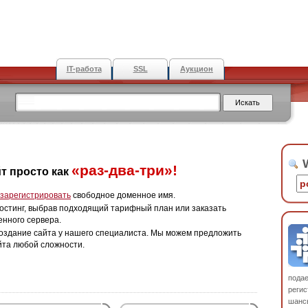
IT-работа
SSL
Аукцион
W
«раз-два-три»!
т просто как
зарегистрировать
свободное доменное имя.
остинг, выбрав подходящий тарифный план или заказать
енного сервера.
оздание сайта у нашего специалиста. Мы можем предложить
йта любой сложности.
пода
регис
шанс