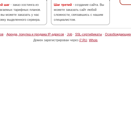
ой шаг
- заказ хостинга из
Шаг третий
- создание сайта. Вы
агаемых тарифных планов.
можете заказать сайт любой
 вы можете заказать у нас
сложности, связавшись с нашим
овку выделенного сервера.
специалистом.
ов
·
Аренда, покупка и продажа IP-адресов
·
Job
·
SSL-сертификаты
·
Освобождающие
Домен зарегистрирован через
i7.RU
.
Whois