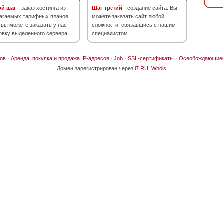
ой шаг
- заказ хостинга из
Шаг третий
- создание сайта. Вы
агаемых тарифных планов.
можете заказать сайт любой
 вы можете заказать у нас
сложности, связавшись с нашим
овку выделенного сервера.
специалистом.
ов
·
Аренда, покупка и продажа IP-адресов
·
Job
·
SSL-сертификаты
·
Освобождающие
Домен зарегистрирован через
i7.RU
.
Whois