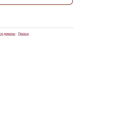
ся домены
·
Прокси