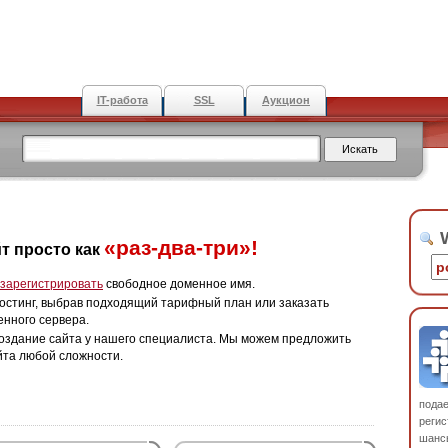
IT-работа
SSL
Аукцион
W
«раз-два-три»!
т просто как
зарегистрировать
свободное доменное имя.
остинг, выбрав подходящий тарифный план или заказать
енного сервера.
оздание сайта у нашего специалиста. Мы можем предложить
йта любой сложности.
пода
регис
шанс