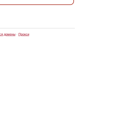
ся домены
·
Прокси