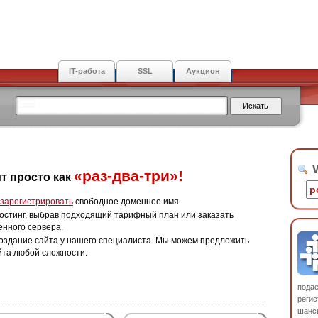
IT-работа
SSL
Аукцион
W
«раз-два-три»!
т просто как
зарегистрировать
свободное доменное имя.
остинг, выбрав подходящий тарифный план или заказать
енного сервера.
оздание сайта у нашего специалиста. Мы можем предложить
йта любой сложности.
пода
регис
шанс