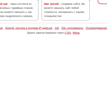
ой шаг
- заказ хостинга из
Шаг третий
- создание сайта. Вы
агаемых тарифных планов.
можете заказать сайт любой
 вы можете заказать у нас
сложности, связавшись с нашим
овку выделенного сервера.
специалистом.
ов
·
Аренда, покупка и продажа IP-адресов
·
Job
·
SSL-сертификаты
·
Освобождающие
Домен зарегистрирован через
i7.RU
.
Whois