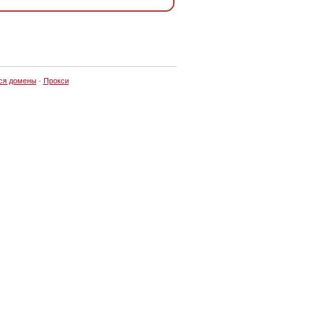
ся домены
·
Прокси