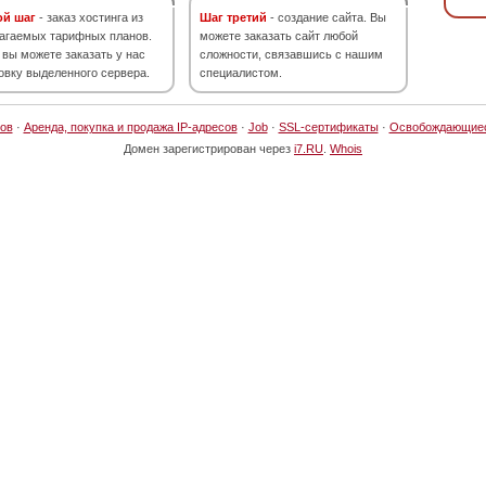
ой шаг
- заказ хостинга из
Шаг третий
- создание сайта. Вы
агаемых тарифных планов.
можете заказать сайт любой
 вы можете заказать у нас
сложности, связавшись с нашим
овку выделенного сервера.
специалистом.
ов
·
Аренда, покупка и продажа IP-адресов
·
Job
·
SSL-сертификаты
·
Освобождающие
Домен зарегистрирован через
i7.RU
.
Whois