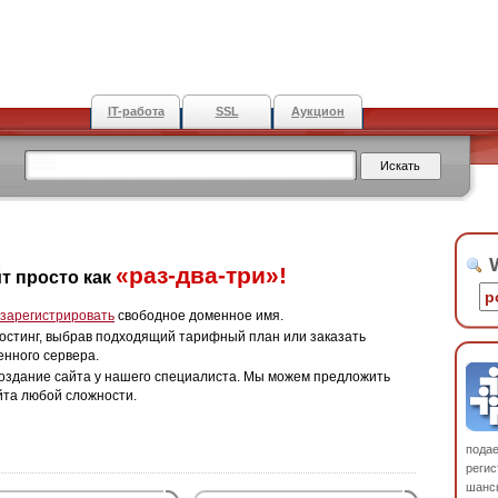
IT-работа
SSL
Аукцион
W
«раз-два-три»!
т просто как
зарегистрировать
свободное доменное имя.
остинг, выбрав подходящий тарифный план или заказать
енного сервера.
оздание сайта у нашего специалиста. Мы можем предложить
йта любой сложности.
пода
регис
шанс