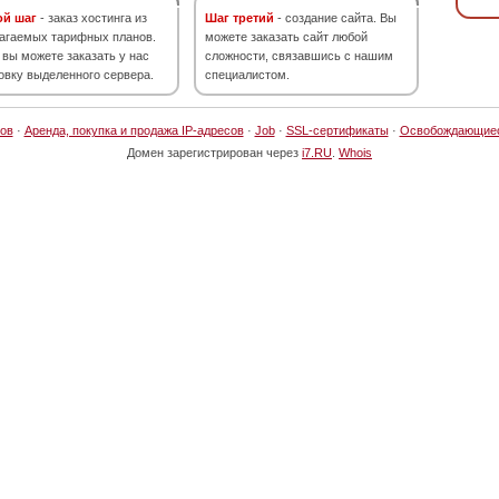
ой шаг
- заказ хостинга из
Шаг третий
- создание сайта. Вы
агаемых тарифных планов.
можете заказать сайт любой
 вы можете заказать у нас
сложности, связавшись с нашим
овку выделенного сервера.
специалистом.
ов
·
Аренда, покупка и продажа IP-адресов
·
Job
·
SSL-сертификаты
·
Освобождающие
Домен зарегистрирован через
i7.RU
.
Whois