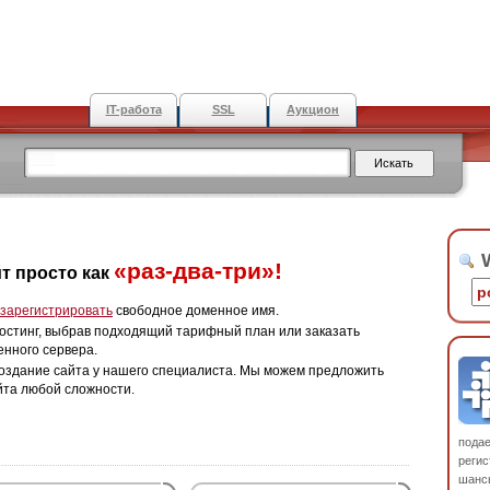
IT-работа
SSL
Аукцион
W
«раз-два-три»!
т просто как
зарегистрировать
свободное доменное имя.
остинг, выбрав подходящий тарифный план или заказать
енного сервера.
оздание сайта у нашего специалиста. Мы можем предложить
йта любой сложности.
пода
регис
шанс