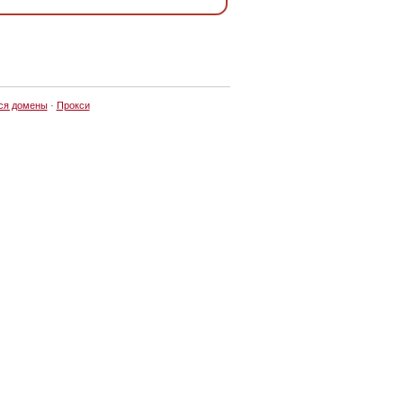
ся домены
·
Прокси