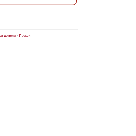
ся домены
·
Прокси