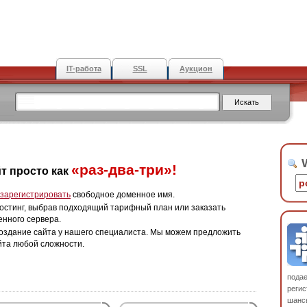
IT-работа
SSL
Аукцион
W
«раз-два-три»!
т просто как
зарегистрировать
свободное доменное имя.
остинг, выбрав подходящий тарифный план или заказать
енного сервера.
оздание сайта у нашего специалиста. Мы можем предложить
йта любой сложности.
пода
регис
шанс