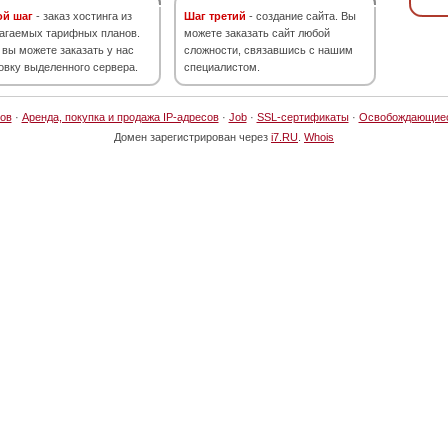
ой шаг
- заказ хостинга из
Шаг третий
- создание сайта. Вы
агаемых тарифных планов.
можете заказать сайт любой
 вы можете заказать у нас
сложности, связавшись с нашим
овку выделенного сервера.
специалистом.
ов
·
Аренда, покупка и продажа IP-адресов
·
Job
·
SSL-сертификаты
·
Освобождающие
Домен зарегистрирован через
i7.RU
.
Whois