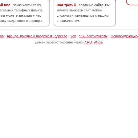
ой шаг
- заказ хостинга из
Шаг третий
- создание сайта. Вы
агаемых тарифных планов.
можете заказать сайт любой
 вы можете заказать у нас
сложности, связавшись с нашим
овку выделенного сервера.
специалистом.
ов
·
Аренда, покупка и продажа IP-адресов
·
Job
·
SSL-сертификаты
·
Освобождающие
Домен зарегистрирован через
i7.RU
.
Whois