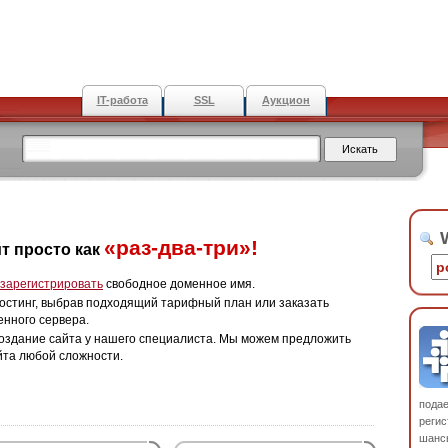
IT-работа
SSL
Аукцион
W
«раз-два-три»!
т просто как
зарегистрировать
свободное доменное имя.
остинг, выбрав подходящий тарифный план или заказать
енного сервера.
оздание сайта у нашего специалиста. Мы можем предложить
йта любой сложности.
пода
регис
шанс