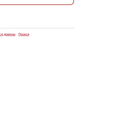
ся домены
·
Прокси