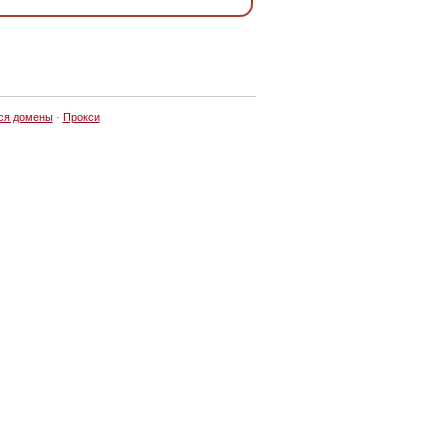
ся домены
·
Прокси