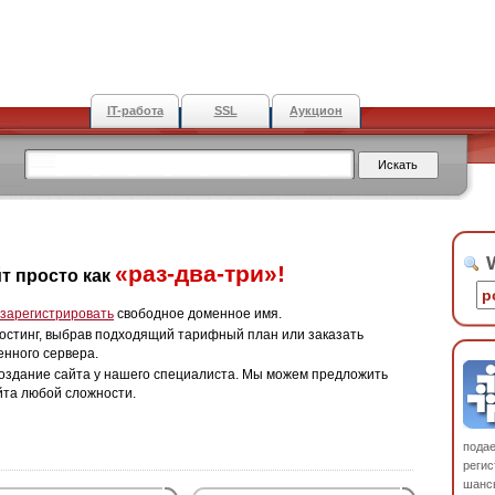
IT-работа
SSL
Аукцион
W
«раз-два-три»!
т просто как
зарегистрировать
свободное доменное имя.
остинг, выбрав подходящий тарифный план или заказать
енного сервера.
оздание сайта у нашего специалиста. Мы можем предложить
йта любой сложности.
пода
регис
шанс