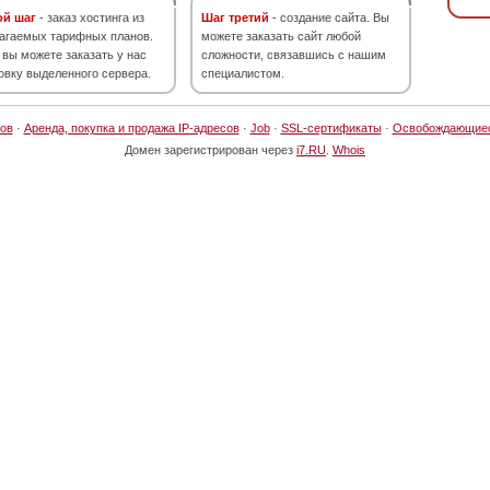
ой шаг
- заказ хостинга из
Шаг третий
- создание сайта. Вы
агаемых тарифных планов.
можете заказать сайт любой
 вы можете заказать у нас
сложности, связавшись с нашим
овку выделенного сервера.
специалистом.
ов
·
Аренда, покупка и продажа IP-адресов
·
Job
·
SSL-сертификаты
·
Освобождающие
Домен зарегистрирован через
i7.RU
.
Whois