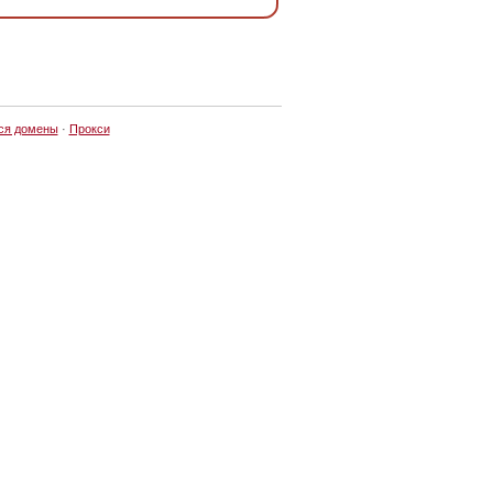
ся домены
·
Прокси