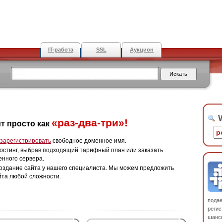
IT-работа
SSL
Аукцион
W
«раз-два-три»!
т просто как
зарегистрировать
свободное доменное имя.
остинг, выбрав подходящий тарифный план или заказать
енного сервера.
оздание сайта у нашего специалиста. Мы можем предложить
йта любой сложности.
пода
регис
шанс