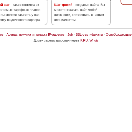
ой шаг
- заказ хостинга из
Шаг третий
- создание сайта. Вы
агаемых тарифных планов.
можете заказать сайт любой
 вы можете заказать у нас
сложности, связавшись с нашим
овку выделенного сервера.
специалистом.
ов
·
Аренда, покупка и продажа IP-адресов
·
Job
·
SSL-сертификаты
·
Освобождающие
Домен зарегистрирован через
i7.RU
.
Whois