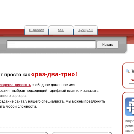
IT-работа
SSL
Аукцион
W
«раз-два-три»!
т просто как
зарегистрировать
свободное доменное имя.
остинг, выбрав подходящий тарифный план или заказать
енного сервера.
оздание сайта у нашего специалиста. Мы можем предложить
йта любой сложности.
пода
регис
шанс