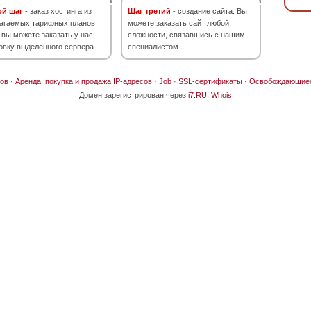
ой шаг
- заказ хостинга из
Шаг третий
- создание сайта. Вы
агаемых тарифных планов.
можете заказать сайт любой
 вы можете заказать у нас
сложности, связавшись с нашим
овку выделенного сервера.
специалистом.
ов
·
Аренда, покупка и продажа IP-адресов
·
Job
·
SSL-сертификаты
·
Освобождающие
Домен зарегистрирован через
i7.RU
.
Whois