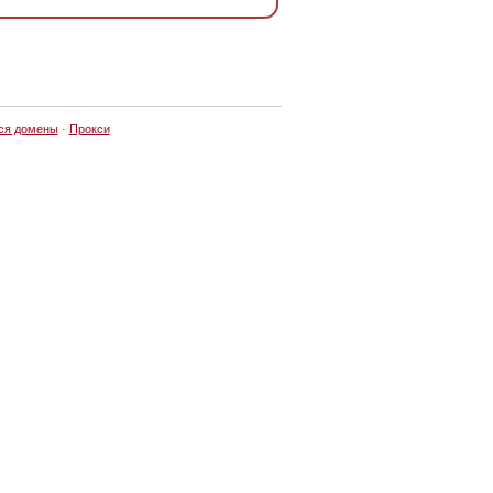
ся домены
·
Прокси