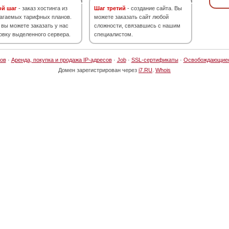
ой шаг
- заказ хостинга из
Шаг третий
- создание сайта. Вы
агаемых тарифных планов.
можете заказать сайт любой
 вы можете заказать у нас
сложности, связавшись с нашим
овку выделенного сервера.
специалистом.
ов
·
Аренда, покупка и продажа IP-адресов
·
Job
·
SSL-сертификаты
·
Освобождающие
Домен зарегистрирован через
i7.RU
.
Whois