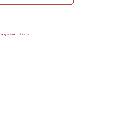
ся домены
·
Прокси