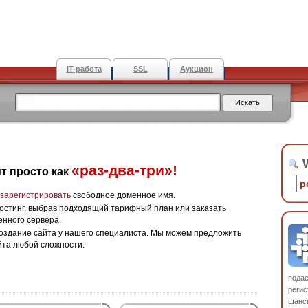
IT-работа
SSL
Аукцион
W
«раз-два-три»!
т просто как
зарегистрировать
свободное доменное имя.
остинг, выбрав подходящий тарифный план или заказать
енного сервера.
оздание сайта у нашего специалиста. Мы можем предложить
йта любой сложности.
пода
регис
шанс