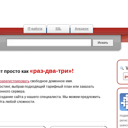
IT-работа
SSL
Аукцион
W
«раз-два-три»!
т просто как
зарегистрировать
свободное доменное имя.
остинг, выбрав подходящий тарифный план или заказать
енного сервера.
оздание сайта у нашего специалиста. Мы можем предложить
йта любой сложности.
пода
регис
шанс