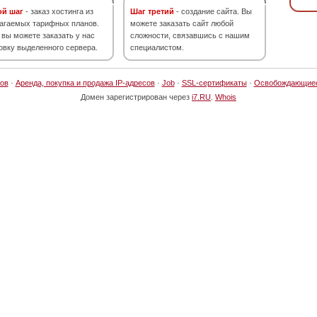
ой шаг
- заказ хостинга из
Шаг третий
- создание сайта. Вы
агаемых тарифных планов.
можете заказать сайт любой
 вы можете заказать у нас
сложности, связавшись с нашим
овку выделенного сервера.
специалистом.
ов
·
Аренда, покупка и продажа IP-адресов
·
Job
·
SSL-сертификаты
·
Освобождающие
Домен зарегистрирован через
i7.RU
.
Whois