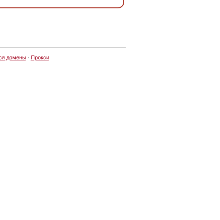
ся домены
·
Прокси