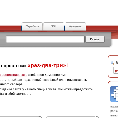
IT-работа
SSL
Аукцион
W
«раз-два-три»!
т просто как
зарегистрировать
свободное доменное имя.
остинг, выбрав подходящий тарифный план или заказать
енного сервера.
оздание сайта у нашего специалиста. Мы можем предложить
йта любой сложности.
пода
регис
шанс