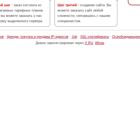
ой шаг
- заказ хостинга из
Шаг третий
- создание сайта. Вы
агаемых тарифных планов.
можете заказать сайт любой
 вы можете заказать у нас
сложности, связавшись с нашим
овку выделенного сервера.
специалистом.
ов
·
Аренда, покупка и продажа IP-адресов
·
Job
·
SSL-сертификаты
·
Освобождающие
Домен зарегистрирован через
i7.RU
.
Whois