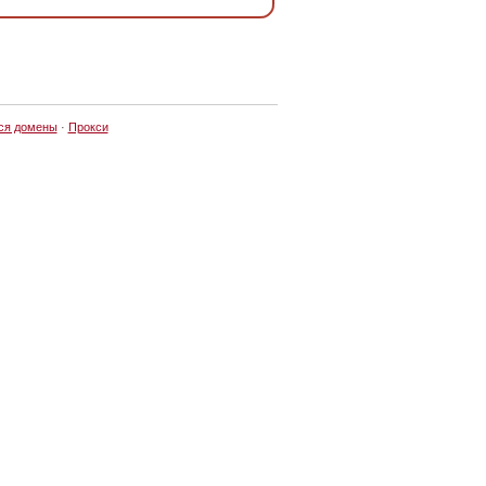
ся домены
·
Прокси