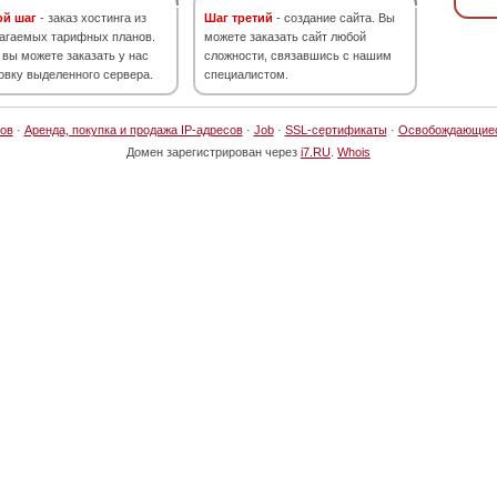
ой шаг
- заказ хостинга из
Шаг третий
- создание сайта. Вы
агаемых тарифных планов.
можете заказать сайт любой
 вы можете заказать у нас
сложности, связавшись с нашим
овку выделенного сервера.
специалистом.
ов
·
Аренда, покупка и продажа IP-адресов
·
Job
·
SSL-сертификаты
·
Освобождающие
Домен зарегистрирован через
i7.RU
.
Whois