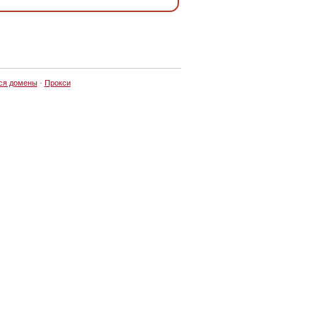
ся домены
·
Прокси