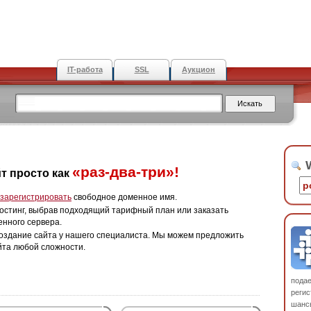
IT-работа
SSL
Аукцион
W
«раз-два-три»!
т просто как
зарегистрировать
свободное доменное имя.
остинг, выбрав подходящий тарифный план или заказать
енного сервера.
оздание сайта у нашего специалиста. Мы можем предложить
йта любой сложности.
пода
регис
шанс