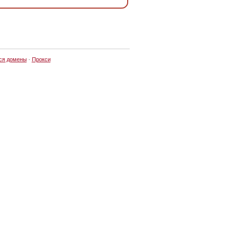
ся домены
·
Прокси