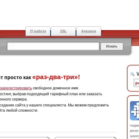
IT-работа
SSL
Аукцион
W
«раз-два-три»!
т просто как
зарегистрировать
свободное доменное имя.
остинг, выбрав подходящий тарифный план или заказать
енного сервера.
оздание сайта у нашего специалиста. Мы можем предложить
йта любой сложности.
пода
регис
шанс