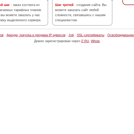
ой шаг
- заказ хостинга из
Шаг третий
- создание сайта. Вы
агаемых тарифных планов.
можете заказать сайт любой
 вы можете заказать у нас
сложности, связавшись с нашим
овку выделенного сервера.
специалистом.
ов
·
Аренда, покупка и продажа IP-адресов
·
Job
·
SSL-сертификаты
·
Освобождающие
Домен зарегистрирован через
i7.RU
.
Whois