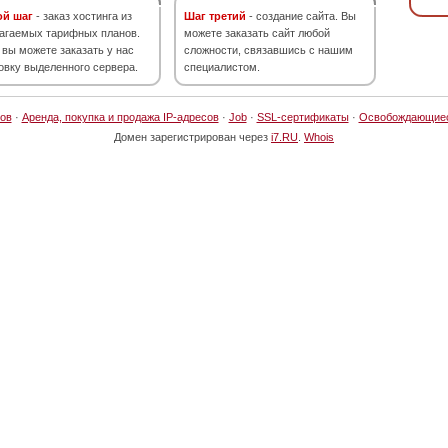
ой шаг
- заказ хостинга из
Шаг третий
- создание сайта. Вы
агаемых тарифных планов.
можете заказать сайт любой
 вы можете заказать у нас
сложности, связавшись с нашим
овку выделенного сервера.
специалистом.
ов
·
Аренда, покупка и продажа IP-адресов
·
Job
·
SSL-сертификаты
·
Освобождающие
Домен зарегистрирован через
i7.RU
.
Whois