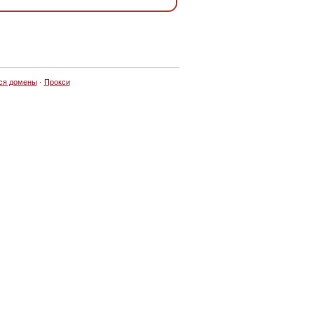
ся домены
·
Прокси