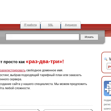
IT-работа
SSL
Аукцион
W
«раз-два-три»!
т просто как
зарегистрировать
свободное доменное имя.
остинг, выбрав подходящий тарифный план или заказать
енного сервера.
оздание сайта у нашего специалиста. Мы можем предложить
йта любой сложности.
пода
регис
шанс