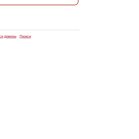
ся домены
·
Прокси