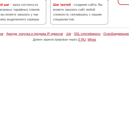
ой шаг
- заказ хостинга из
Шаг третий
- создание сайта. Вы
агаемых тарифных планов.
можете заказать сайт любой
 вы можете заказать у нас
сложности, связавшись с нашим
овку выделенного сервера.
специалистом.
ов
·
Аренда, покупка и продажа IP-адресов
·
Job
·
SSL-сертификаты
·
Освобождающие
Домен зарегистрирован через
i7.RU
.
Whois