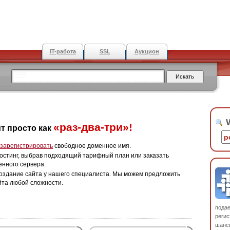
IT-работа
SSL
Аукцион
W
«раз-два-три»!
т просто как
зарегистрировать
свободное доменное имя.
остинг, выбрав подходящий тарифный план или заказать
енного сервера.
оздание сайта у нашего специалиста. Мы можем предложить
йта любой сложности.
пода
регис
шанс