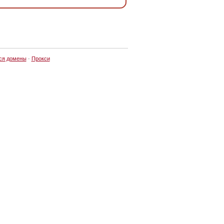
ся домены
·
Прокси