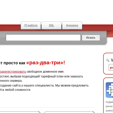
IT-работа
SSL
Аукцион
W
«раз-два-три»!
т просто как
зарегистрировать
свободное доменное имя.
остинг, выбрав подходящий тарифный план или заказать
енного сервера.
оздание сайта у нашего специалиста. Мы можем предложить
йта любой сложности.
пода
регис
шанс