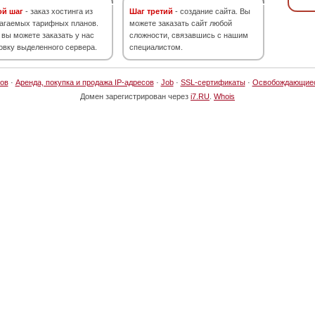
ой шаг
- заказ хостинга из
Шаг третий
- создание сайта. Вы
агаемых тарифных планов.
можете заказать сайт любой
 вы можете заказать у нас
сложности, связавшись с нашим
овку выделенного сервера.
специалистом.
ов
·
Аренда, покупка и продажа IP-адресов
·
Job
·
SSL-сертификаты
·
Освобождающие
Домен зарегистрирован через
i7.RU
.
Whois