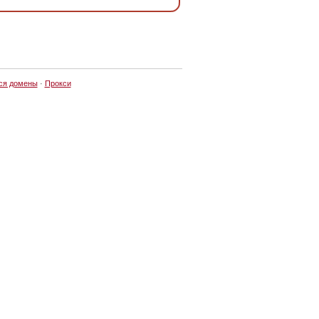
ся домены
·
Прокси