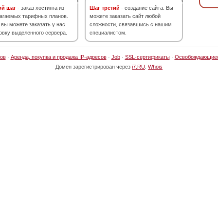
ой шаг
- заказ хостинга из
Шаг третий
- создание сайта. Вы
агаемых тарифных планов.
можете заказать сайт любой
 вы можете заказать у нас
сложности, связавшись с нашим
овку выделенного сервера.
специалистом.
ов
·
Аренда, покупка и продажа IP-адресов
·
Job
·
SSL-сертификаты
·
Освобождающие
Домен зарегистрирован через
i7.RU
.
Whois