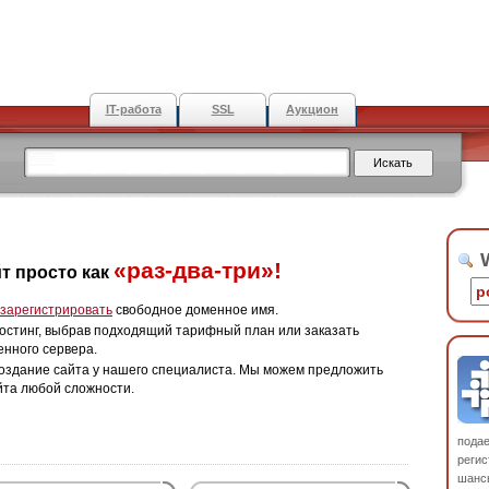
IT-работа
SSL
Аукцион
W
«раз-два-три»!
т просто как
зарегистрировать
свободное доменное имя.
остинг, выбрав подходящий тарифный план или заказать
енного сервера.
оздание сайта у нашего специалиста. Мы можем предложить
йта любой сложности.
пода
регис
шанс