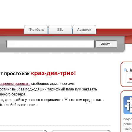
IT-работа
SSL
Аукцион
W
«раз-два-три»!
т просто как
зарегистрировать
свободное доменное имя.
остинг, выбрав подходящий тарифный план или заказать
енного сервера.
оздание сайта у нашего специалиста. Мы можем предложить
йта любой сложности.
пода
регис
шанс