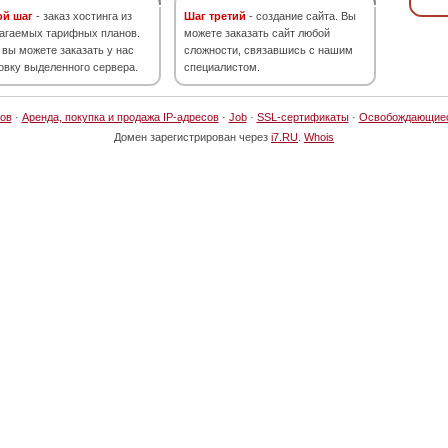
ой шаг
- заказ хостинга из
Шаг третий
- создание сайта. Вы
агаемых тарифных планов.
можете заказать сайт любой
 вы можете заказать у нас
сложности, связавшись с нашим
овку выделенного сервера.
специалистом.
ов
·
Аренда, покупка и продажа IP-адресов
·
Job
·
SSL-сертификаты
·
Освобождающие
Домен зарегистрирован через
i7.RU
.
Whois