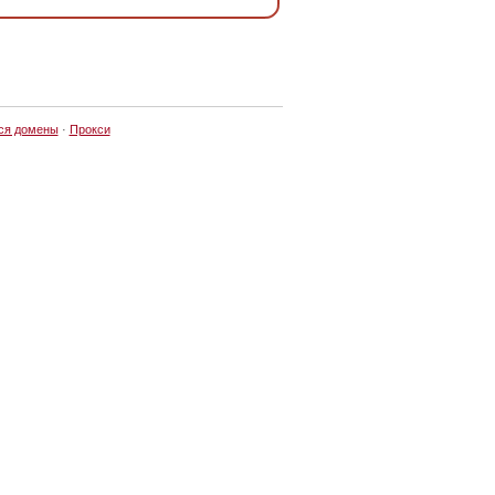
ся домены
·
Прокси