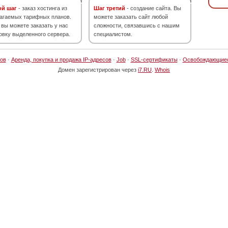
ой шаг
- заказ хостинга из
Шаг третий
- создание сайта. Вы
агаемых тарифных планов.
можете заказать сайт любой
 вы можете заказать у нас
сложности, связавшись с нашим
овку выделенного сервера.
специалистом.
ов
·
Аренда, покупка и продажа IP-адресов
·
Job
·
SSL-сертификаты
·
Освобождающие
Домен зарегистрирован через
i7.RU
.
Whois