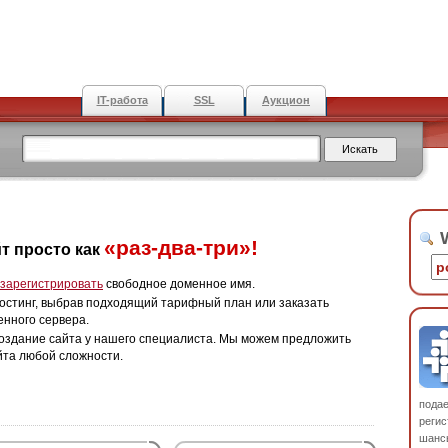
IT-работа
SSL
Аукцион
W
«раз-два-три»!
т просто как
зарегистрировать
свободное доменное имя.
остинг, выбрав подходящий тарифный план или заказать
енного сервера.
оздание сайта у нашего специалиста. Мы можем предложить
йта любой сложности.
пода
регис
шанс