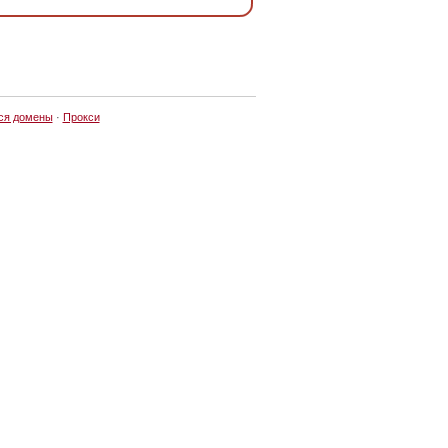
ся домены
·
Прокси