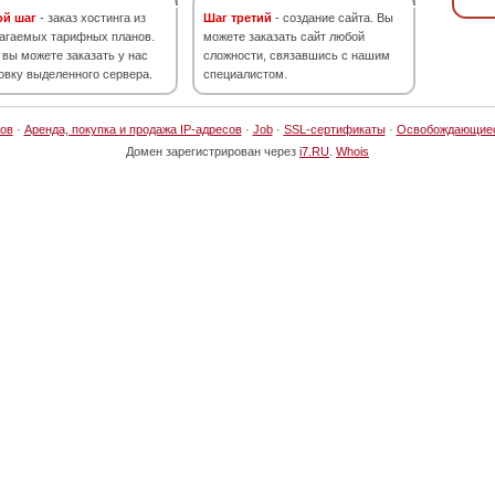
ой шаг
- заказ хостинга из
Шаг третий
- создание сайта. Вы
агаемых тарифных планов.
можете заказать сайт любой
 вы можете заказать у нас
сложности, связавшись с нашим
овку выделенного сервера.
специалистом.
ов
·
Аренда, покупка и продажа IP-адресов
·
Job
·
SSL-сертификаты
·
Освобождающие
Домен зарегистрирован через
i7.RU
.
Whois