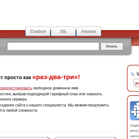
IT-работа
SSL
Аукцион
W
«раз-два-три»!
т просто как
зарегистрировать
свободное доменное имя.
остинг, выбрав подходящий тарифный план или заказать
енного сервера.
оздание сайта у нашего специалиста. Мы можем предложить
йта любой сложности.
пода
регис
шанс