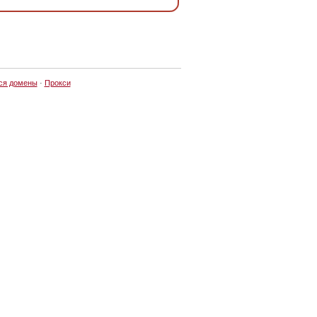
ся домены
·
Прокси