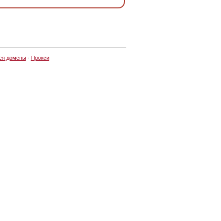
ся домены
·
Прокси