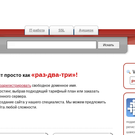
IT-работа
SSL
Аукцион
W
«раз-два-три»!
т просто как
зарегистрировать
свободное доменное имя.
остинг, выбрав подходящий тарифный план или заказать
енного сервера.
оздание сайта у нашего специалиста. Мы можем предложить
йта любой сложности.
пода
регис
шанс