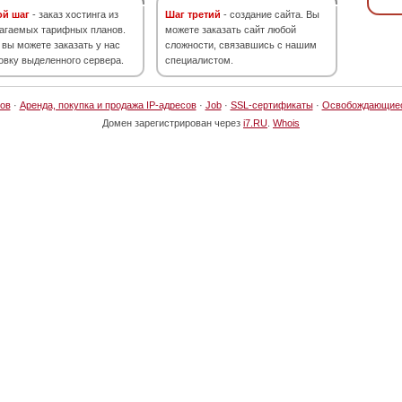
ой шаг
- заказ хостинга из
Шаг третий
- создание сайта. Вы
агаемых тарифных планов.
можете заказать сайт любой
 вы можете заказать у нас
сложности, связавшись с нашим
овку выделенного сервера.
специалистом.
ов
·
Аренда, покупка и продажа IP-адресов
·
Job
·
SSL-сертификаты
·
Освобождающие
Домен зарегистрирован через
i7.RU
.
Whois