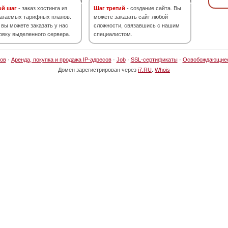
ой шаг
- заказ хостинга из
Шаг третий
- создание сайта. Вы
агаемых тарифных планов.
можете заказать сайт любой
 вы можете заказать у нас
сложности, связавшись с нашим
овку выделенного сервера.
специалистом.
ов
·
Аренда, покупка и продажа IP-адресов
·
Job
·
SSL-сертификаты
·
Освобождающие
Домен зарегистрирован через
i7.RU
.
Whois