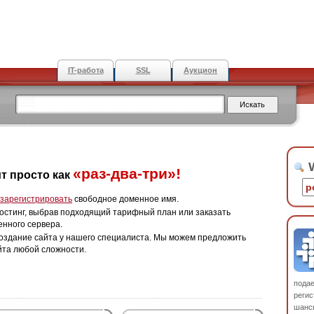
IT-работа
SSL
Аукцион
W
«раз-два-три»!
т просто как
зарегистрировать
свободное доменное имя.
остинг, выбрав подходящий тарифный план или заказать
енного сервера.
оздание сайта у нашего специалиста. Мы можем предложить
йта любой сложности.
пода
регис
шанс