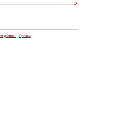
ся домены
·
Прокси